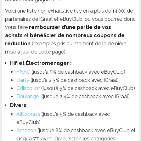
Voici une liste non exhaustive (il y en a plus de 1400) de
partenaires de iGraal et eBuyClub, où vous pourrez donc
vous faire
rembourser d’une partie de vos
achats
et
bénéficier de nombreux coupons de
réduction
(exemples pris au moment de la dernière
mise à jour de cette page) :
Hifi et Électroménager :
FNAC
(jusqu’à 5% de cashback avec eBuyClub)
Darty
(jusqu’à 2,5% de cashback avec iGraal)
Cdiscount
(jusqu’à 5% de cashback avec eBuyClub)
Boulanger
(jusque 2,4% de cashback avec iGraal)
Divers
:
AliExpress
(jusqu’à 5% de cashback avec
eBuyClub),
Amazon
(jusque 8% de cashback avec eBuyClub et
jusqu’à 7% avec iGraal, selon les catégories