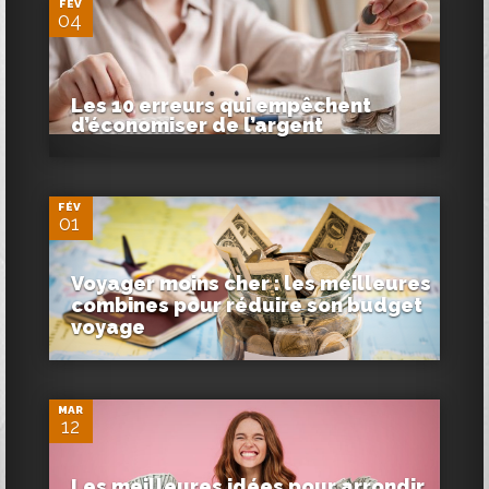
FÉV
04
Les 10 erreurs qui empêchent
d’économiser de l’argent
0
FÉV
01
Voyager moins cher : les meilleures
combines pour réduire son budget
voyage
0
MAR
12
Les meilleures idées pour arrondir