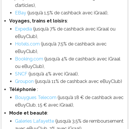
d’articles),
EBay
(jusqu’à 1,5% de cashback avec iGraal),
Voyages, trains et loisirs
:
Expedia
(jusqu’à 7% de cashback avec iGraal ou
eBuyClub),
Hotels.com
(jusqu’à 7,5% de cashback avec
eBuyClub),
Booking.com
(jusqu’à 4% de cashback avec iGraal
ou eBuyClub),
SNCF
(jusqu’à 4% avec iGraal),
Groupon
(jusqu’à 11% de cashback avec eBuyClub)
Téléphonie
:
Bouygues Telecom
(jusqu’à 18 € de cashback avec
eBuyClub, 15 € avec iGraal),
Mode
et beauté
:
Galeries Lafayette
(jusqu’à 3,5% de remboursement
avec eBuyClub, 3% avec iGraal)