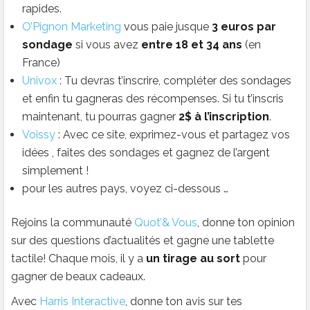
rapides.
O’Pignon Marketing
vous paie jusque
3 euros par
sondage
si vous avez
entre 18 et 34 ans
(en
France)
Univox
: Tu devras t’inscrire, compléter des sondages
et enfin tu gagneras des récompenses. Si tu t’inscris
maintenant, tu pourras gagner
2$ à l’inscription
.
Voissy
: Avec ce site, exprimez-vous et partagez vos
idées , faites des sondages et gagnez de l’argent
simplement !
pour les autres pays, voyez ci-dessous …
Rejoins la communauté
Quot’& Vous
, donne ton opinion
sur des questions d’actualités et gagne une tablette
tactile! Chaque mois, il y a
un tirage au sort
pour
gagner de beaux cadeaux.
Avec
Harris Interactive
, donne ton avis sur tes