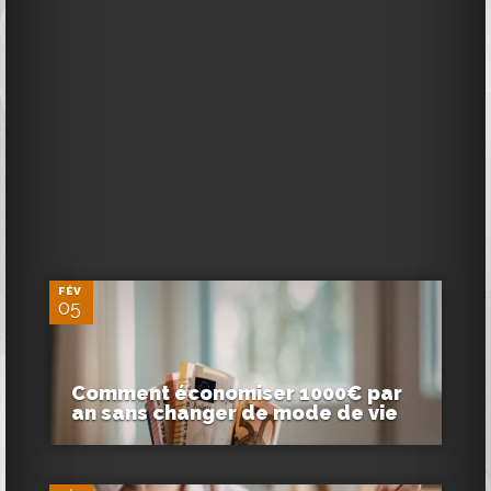
0
FÉV
05
Comment économiser 1000€ par
an sans changer de mode de vie
0