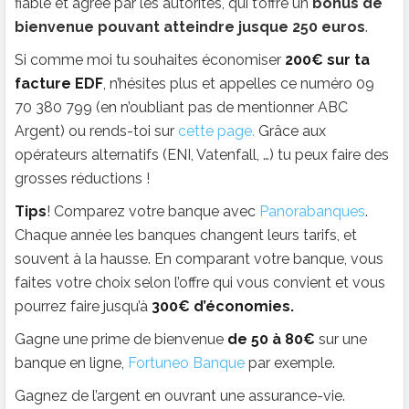
fiable et agréé par les autorités, qui t’offre un
bonus de
bienvenue pouvant atteindre jusque 250 euros
.
Si comme moi tu souhaites économiser
200€ sur ta
facture EDF
, n’hésites plus et appelles ce numéro 09
70 380 799 (en n’oubliant pas de mentionner ABC
Argent) ou rends-toi sur
cette page.
Grâce aux
opérateurs alternatifs (ENI, Vatenfall, …) tu peux faire des
grosses réductions !
Tips
! Comparez votre banque avec
Panorabanques
.
Chaque année les banques changent leurs tarifs, et
souvent à la hausse. En comparant votre banque, vous
faites votre choix selon l’offre qui vous convient et vous
pourrez faire jusqu’à
300€ d’économies.
Gagne une prime de bienvenue
de 50 à 80€
sur une
banque en ligne,
Fortuneo Banque
par exemple.
Gagnez de l’argent en ouvrant une assurance-vie.