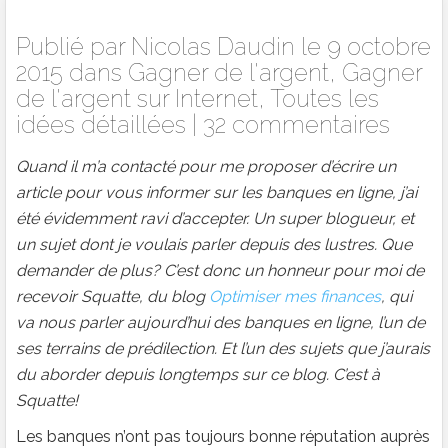
Publié par
Nicolas Daudin
le 9 octobre
2015 dans
Gagner de l'argent
,
Gagner
de l'argent sur Internet
,
Toutes les
idées détaillées
|
32 commentaires
Quand il m’a contacté pour me proposer d’écrire un
article pour vous informer sur les banques en ligne, j’ai
été évidemment ravi d’accepter. Un super blogueur, et
un sujet dont je voulais parler depuis des lustres. Que
demander de plus? C’est donc un honneur pour moi de
recevoir Squatte, du blog
Optimiser mes finances
, qui
va nous parler aujourd’hui des banques en ligne, l’un de
ses terrains de prédilection. Et l’un des sujets que j’aurais
du aborder depuis longtemps sur ce blog. C’est à
Squatte!
Les banques n’ont pas toujours bonne réputation auprès