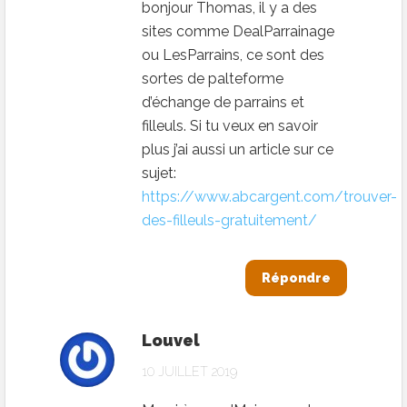
bonjour Thomas, il y a des
sites comme DealParrainage
ou LesParrains, ce sont des
sortes de palteforme
d’échange de parrains et
filleuls. Si tu veux en savoir
plus j’ai aussi un article sur ce
sujet:
https://www.abcargent.com/trouver-
des-filleuls-gratuitement/
Répondre
Louvel
10 JUILLET 2019