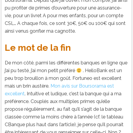
Boursorama. Depuis que j’ai ouvert mon compte, j’ai ainsi
pu profiter de primes d’ouverture pour une assurance-
vie, pour un livret A pour mes enfants, pour un compte
CSL… A chaque fois, ce sont 30€, 50€ ou 100€ qui sont
ainsi venus gonfler ma cagnotte.
Le mot de la fin
De mon côté, parmi les différentes banques en ligne que
j’ai pu testé, j’ai mon petit préféré
. HelloBank est un
peu trop brouillon à mon goût. Fortuneo est excellent
mais un brin austère.
Mon avis sur Boursorama est
excellent
. Intuitive et ludique, c’est la banque qui a ma
préférence. Couplés aux multiples primes qu’elle
propose régulièrement, au fait qu’il s’agit de la banque
classée comme la moins chère à l’année (cf. le tableau
CBanque plus haut dans l’article), je pense qu’il pourrait
être intéressant de vous renseigner sur celle-ci. Non ?