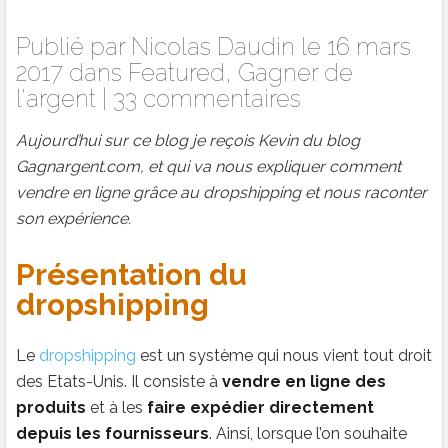
Publié par
Nicolas Daudin
le 16 mars
2017 dans
Featured
,
Gagner de
l'argent
|
33 commentaires
Aujourd’hui sur ce blog je reçois Kevin du blog
Gagnargent.com, et qui va nous expliquer comment
vendre en ligne grâce au dropshipping et nous raconter
son expérience.
Présentation du
dropshipping
Le
dropshipping
est un système qui nous vient tout droit
des Etats-Unis. Il consiste à
vendre en ligne des
produits
et à les
faire expédier directement
depuis les fournisseurs
. Ainsi, lorsque l’on souhaite