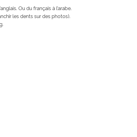
anglais. Ou du français à l’arabe.
chir les dents sur des photos).
g.