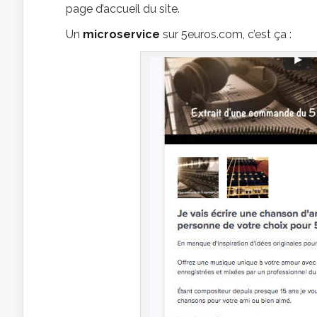
page d’accueil du site.
Un
microservice
sur 5euros.com, c’est ça :