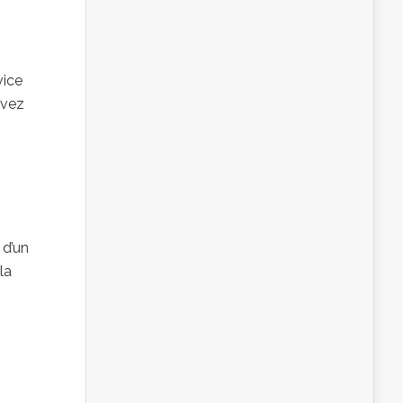
vice
evez
 d’un
la