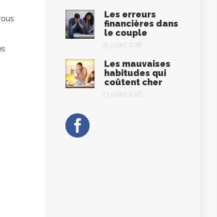
Les erreurs
vous
financières dans
le couple
25 juillet 2026
es
Les mauvaises
habitudes qui
coûtent cher
23 juillet 2026