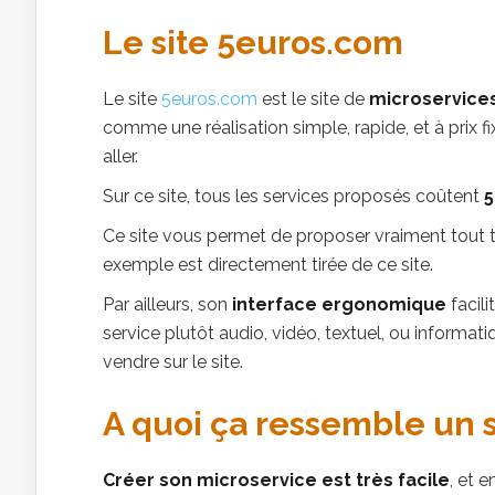
Le site 5euros.com
Le site
5euros.com
est le site de
microservices
comme une réalisation simple, rapide, et à prix f
aller.
Sur ce site, tous les services proposés coûtent
5
Ce site vous permet de proposer vraiment tout ty
exemple est directement tirée de ce site.
Par ailleurs, son
interface ergonomique
facili
service plutôt audio, vidéo, textuel, ou informat
vendre sur le site.
A quoi ça ressemble un 
Créer son microservice est très facile
, et 