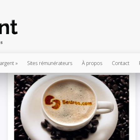
’argent
Sites rémunérateurs
À propos
Contact