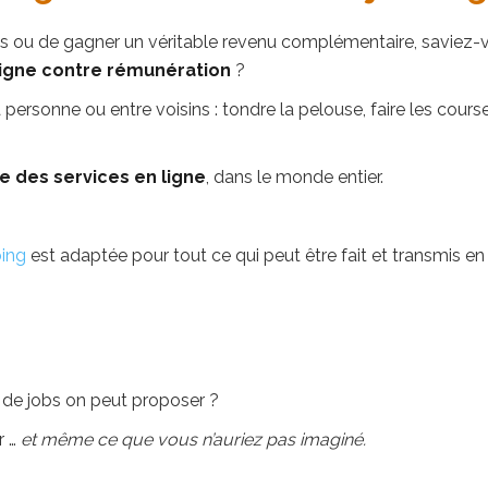
mois ou de gagner un véritable revenu complémentaire, saviez-
ligne contre rémunération
?
personne ou entre voisins : tondre la pelouse, faire les cours
e des services en ligne
, dans le monde entier.
bing
est adaptée pour tout ce qui peut être fait et transmis en
e jobs on peut proposer ?
r …
et même ce que vous n’auriez pas imaginé.