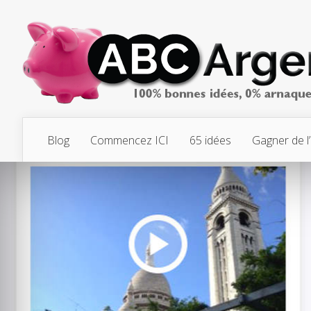
Blog
Commencez ICI
65 idées
Gagner de l