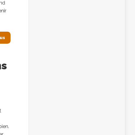
end
nir
lus
ns
t
bien.
er