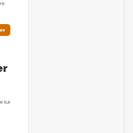
vre
lus
er
e sur