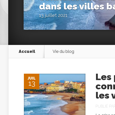
dans les villes 
13 juillet 2021
Accueil
Vie du blog
Les 
JUIL
13
con
les 
PUBLIÉ PA