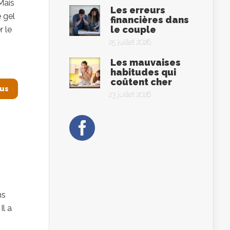
Mais
Les erreurs
e gel
financières dans
le couple
r le
25 juillet 2026
s
Les mauvaises
habitudes qui
coûtent cher
lus
23 juillet 2026
ns
Il a