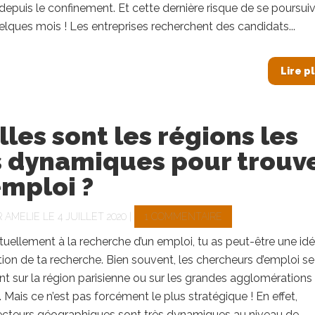
epuis le confinement. Et cette dernière risque de se poursui
lques mois ! Les entreprises recherchent des candidats...
Lire p
les sont les régions les
s dynamiques pour trouv
mploi ?
R
AMELIE
LE 4 JUILLET 2020 |
1 COMMENTAIRE
ctuellement à la recherche d’un emploi, tu as peut-être une idé
ation de ta recherche. Bien souvent, les chercheurs d’emploi se
t sur la région parisienne ou sur les grandes agglomérations
. Mais ce n’est pas forcément le plus stratégique ! En effet,
secteurs géographiques sont très dynamiques au niveau de