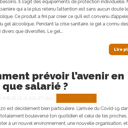
esoins. Il s’agit des équipements de protection individuelle. 
 barrière qui a le plus retenu l’attention est sans aucun doute l
lique. Ce produit a fini par créer ce qu’il est convenu d’appele
u gel alcoolique. Pendant la crise sanitaire, le gel a connu de
 divers que diversifiés. Le gel...
Lire p
ent prévoir l’avenir en
 que salarié ?
R
AMELIE
LE 27 JUILLET 2020 |
0 COMMENTAIRE
20 est décidément bien particulière. L’arrivée du Covid-19 da
 totalement bouleversé ton quotidien et celui de tes proches. 
apter à un nouvel environnement, une nouvelle organisation, et