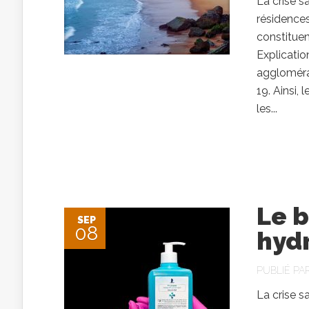
La crise 
résidences
constituen
Explicatio
aggloméra
19. Ainsi,
les...
Le b
SEP
08
hyd
PUBLIÉ PA
La crise s