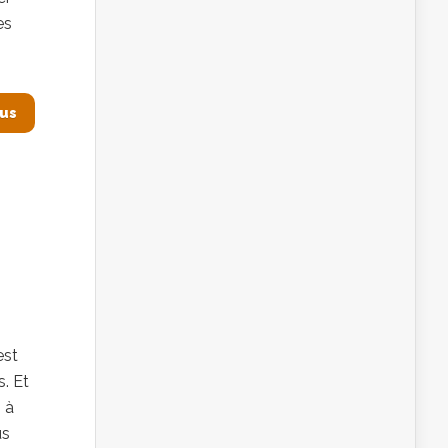
es
lus
est
. Et
 à
us