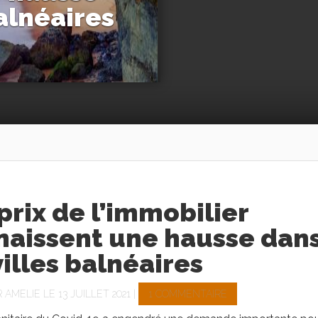
balnéaires
prix de l’immobilier
naissent une hausse dan
villes balnéaires
R
AMELIE
LE 13 JUILLET 2021 |
1 COMMENTAIRE