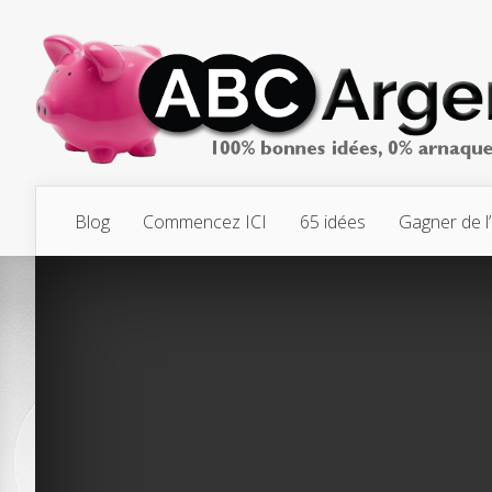
Blog
Commencez ICI
65 idées
Gagner de l