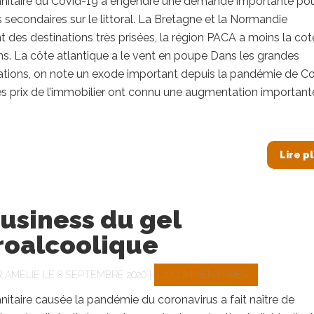
sanitaire du Covid-19 a engendré une demande importante pou
 secondaires sur le littoral. La Bretagne et la Normandie
t des destinations très prisées, la région PACA a moins la cot
ns. La côte atlantique a le vent en poupe Dans les grandes
tions, on note un exode important depuis la pandémie de Co
 les prix de l’immobilier ont connu une augmentation important
Lire p
usiness du gel
roalcoolique
R
AMELIE
LE 8 SEPTEMBRE 2020 |
2 COMMENTAIRES
anitaire causée la pandémie du coronavirus a fait naître de