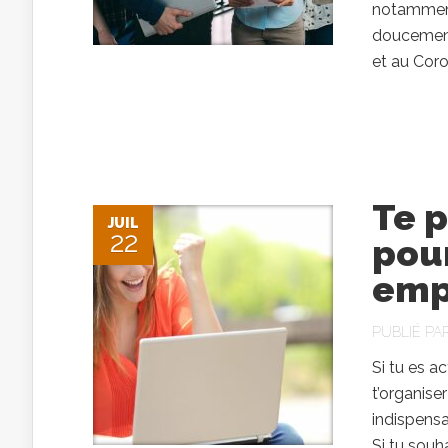
notamment
doucement,
et au Coro
Te p
JUIL
22
pou
emp
PUBLIÉ PA
Si tu es a
t’organise
indispensa
Si tu souh