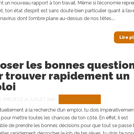
 un nouveau rapport à ton travail. Même si l’économie repr
 ton état d’esprit est sans doute bien particulier quant à l’ave
navirus dont l’ombre plane au-dessus de nos têtes....
Lire p
oser les bonnes questio
r trouver rapidement un
loi
R
AMELIE
LE 22 JUILLET 2020 |
0 COMMENTAIRE
ctuellement à la recherche d’un emploi, tu dois impérativemen
r pour mettre toutes les chances de ton côté. En effet, il est
ble de prendre les bonnes décisions pour que tout se passe 
aites rapidement décrocher le job de tes rêves, tu dois te pos