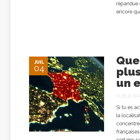
répandue d
encore que
Quel
JUIL
04
plu
un e
PUBLIÉ PA
Si tu es a
la localis
concentren
françaises
certains 