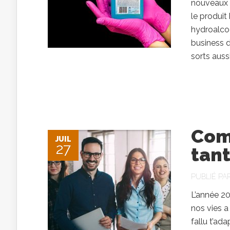
nouveaux b
le produit
hydroalcoo
business d
sorts aussi
Comm
JUIL
27
tant
PUBLIÉ PA
L’année 20
nos vies a
fallu t’ad