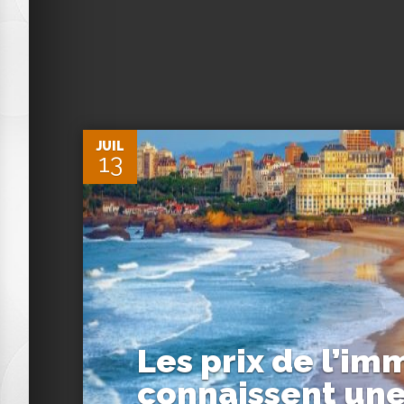
1
JUIL
13
Les prix de l’im
connaissent un