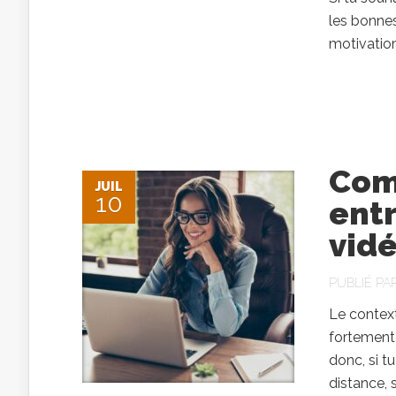
les bonnes
motivation
Com
JUIL
10
ent
vidé
PUBLIÉ PA
Le context
fortement
donc, si t
distance, 