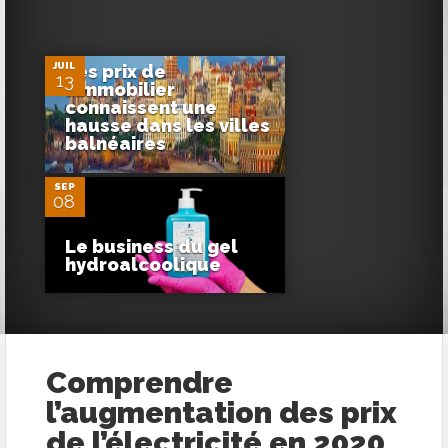
JUIL
Les prix de
13
l’immobilier
connaissent une
2
hausse dans les villes
balnéaires
SEP
08
Le business du gel
hydroalcoolique
Comprendre
l’augmentation des prix
de l’électricité en 2020