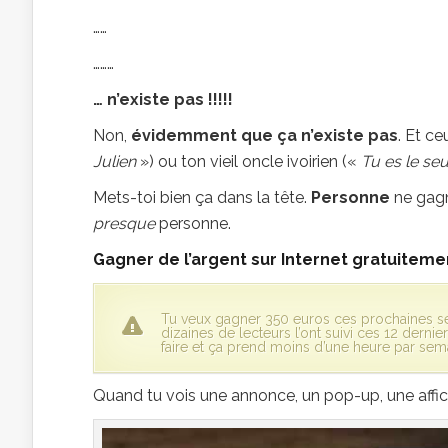
……
………
… n’existe pas !!!!!
Non,
évidemment que ça n’existe pas
. Et c
Julien
») ou ton vieil oncle ivoirien («
Tu es le seu
Mets-toi bien ça dans la tête.
Personne
ne gagn
presque
personne.
Gagner de l’argent sur Internet gratuitemen
Tu veux gagner 350 euros ces prochaines s
dizaines de lecteurs l’ont suivi ces 12 dernier
faire et ça prend moins d’une heure par sem
Quand tu vois une annonce, un pop-up, une affiche