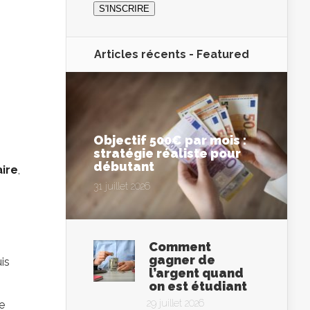
Articles récents -
Featured
Objectif 500€ par mois :
stratégie réaliste pour
débutant
aire
,
31 juillet 2026
Comment
gagner de
is
l’argent quand
on est étudiant
29 juillet 2026
e