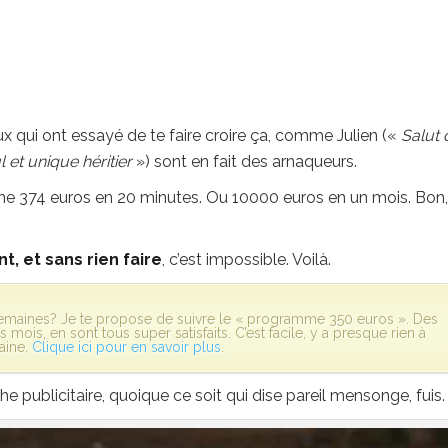
eux qui ont essayé de te faire croire ça, comme Julien («
Salut 
l et unique héritier
») sont en fait des arnaqueurs.
e 374 euros en 20 minutes. Ou 10000 euros en un mois. Bon,
t, et sans rien faire
, c’est impossible. Voilà.
emaines? Je te propose de suivre le « programme 350 euros ». Des
s mois, en sont tous super satisfaits. C’est facile, y a presque rien à
aine.
Clique ici pour en savoir plus
.
 publicitaire, quoique ce soit qui dise pareil mensonge, fuis.