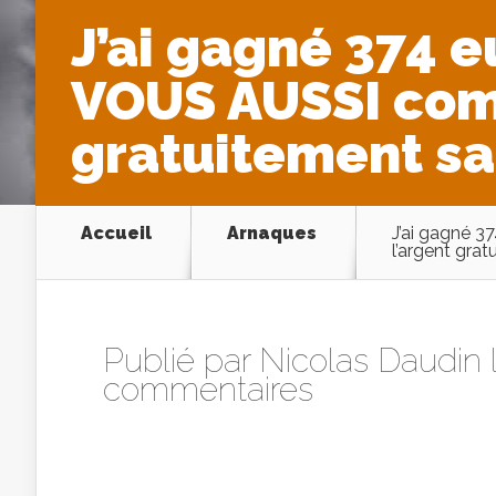
J’ai gagné 374 
VOUS AUSSI com
gratuitement san
Accueil
Arnaques
J’ai gagné 
l’argent grat
Publié par
Nicolas Daudin
commentaires