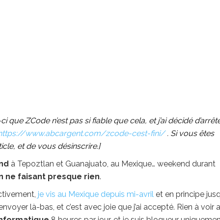
 que ZCode n’est pas si fiable que cela, et j’ai décidé d’arrêt
https://www.abcargent.com/zcode-cest-fini/
. Si vous êtes
ticle, et de vous désinscrire.]
nd
à Tepoztlan et Guanajuato, au Mexique… weekend durant
n ne faisant presque rien
.
fectivement,
je vis au Mexique depuis mi-avril
et en principe jus
oyer là-bas, et c’est avec joie que j’ai accepté. Rien à voir 
nformatique
8 heures par jour, et je suis blogueur uniquemen