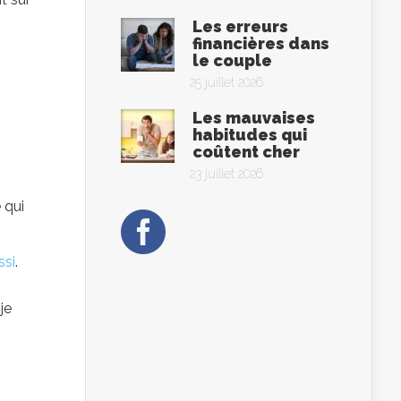
Les erreurs
financières dans
le couple
25 juillet 2026
Les mauvaises
habitudes qui
coûtent cher
23 juillet 2026
 qui
ssi
.
je