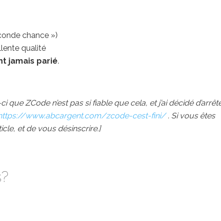
conde chance »)
lente qualité
nt jamais parié
.
 que ZCode n’est pas si fiable que cela, et j’ai décidé d’arrêt
https://www.abcargent.com/zcode-cest-fini/
. Si vous êtes
ticle, et de vous désinscrire.]
s?