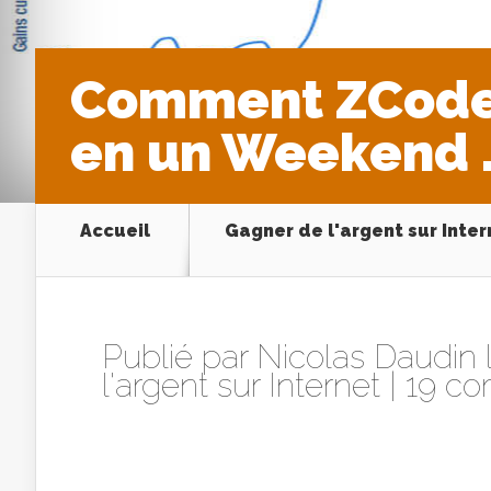
Comment ZCode 
en un Weekend …
Accueil
Gagner de l'argent sur Inter
Publié par
Nicolas Daudin
l
l'argent sur Internet
|
19 co