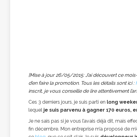
[Mise à jour 26/05/2015: J’ai découvert ce mois-ci
d’en faire la promotion. Tous les détails sont ici :
inscrit, je vous conseille de lire attentivement l’ar
Ces 3 derniers jours, je suis parti en
long weeke
lequel
je suis parvenu à gagner 170 euros, e
Je ne sais pas si je vous l’avais déjà dit, mais ef
fin décembre. Mon entreprise m’a proposé de m’env
ce
blog
, que ce soit clair. Je suis
développeur i