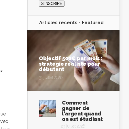
Articles récents -
Featured
Objectif 500€ par mois :
stratégie réaliste pour
débutant
er
31 juillet 2026
Comment
gagner de
l’argent quand
que
on est étudiant
avec
29 juillet 2026
t sur