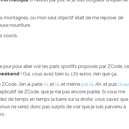
 les montagnes, où mon seul objectif était de me reposer, de
euse nourriture.
s soucis.
 jour pour aller voir les paris sportifs proposés par ZCode, ce
 weekend
! Oui, vous avez bien lu. 170 euros, rien que ça.
e ZCode. J’en ai parlé
ici
, et
là
, et même
par là
. Ah, et puis
là au
licatif de ZCode, que je n’ai pas encore publié. Si vous me
rdez de temps en temps la barre sur la droite, vous savez que 
Vous ne serez donc pas surpris de voir que je suis parvenu à
rs.