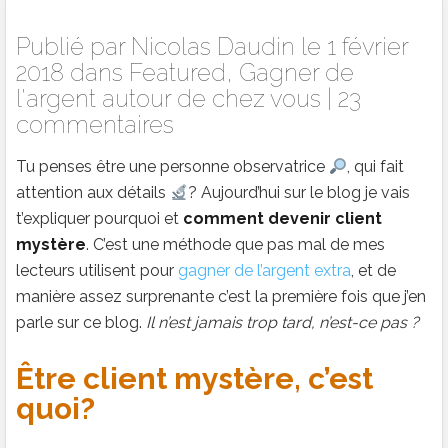
Publié par
Nicolas Daudin
le 1 février
2018 dans
Featured
,
Gagner de
l'argent autour de chez vous
|
23
commentaires
Tu penses être une personne observatrice
, qui fait
attention aux détails
? Aujourd’hui sur le blog je vais
t’expliquer pourquoi et
comment devenir client
mystère
. C’est une méthode que pas mal de mes
lecteurs utilisent pour
gagner de l’argent extra
, et de
manière assez surprenante c’est la première fois que j’en
parle sur ce blog.
Il n’est jamais trop tard, n’est-ce pas ?
Être client mystère, c’est
quoi?