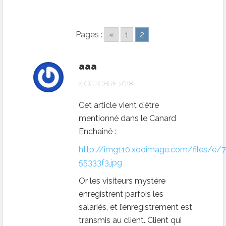
Pages :
«
1
2
aaa
8 OCTOBRE 2018
Cet article vient d’être
mentionné dans le Canard
Enchainé :
http://img110.xooimage.com/files/e/
55333f3.jpg
Or les visiteurs mystère
enregistrent parfois les
salariés, et l’enregistrement est
transmis au client. Client qui