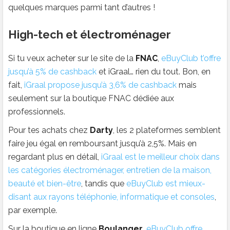
quelques marques parmi tant d’autres !
High-tech et électroménager
Si tu veux acheter sur le site de la
FNAC
,
eBuyClub t’offre
jusqu’à 5% de cashback
et iGraal… rien du tout. Bon, en
fait,
iGraal propose jusqu’à 3,6% de cashback
mais
seulement sur la boutique FNAC dédiée aux
professionnels.
Pour tes achats chez
Darty
, les 2 plateformes semblent
faire jeu égal en remboursant jusqu’à 2,5%. Mais en
regardant plus en détail,
iGraal est le meilleur choix dans
les catégories électroménager, entretien de la maison,
beauté et bien-être
, tandis que
eBuyClub est mieux-
disant aux rayons téléphonie, informatique et consoles
,
par exemple.
Sur la boutique en ligne
Boulanger
,
eBuyClub offre