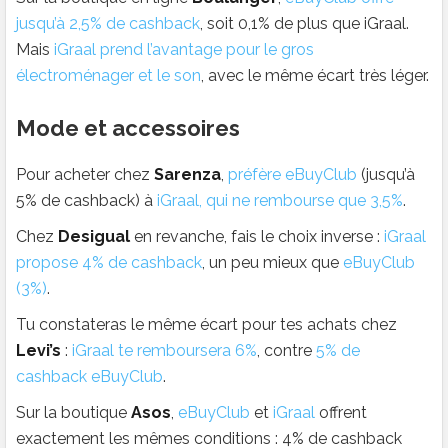
jusqu’à 2,5% de cashback
, soit 0,1% de plus que iGraal.
Mais
iGraal prend l’avantage pour le gros
électroménager et le son
, avec le même écart très léger.
Mode et accessoires
Pour acheter chez
Sarenza
,
préfère eBuyClub
(jusqu’à
5% de cashback) à
iGraal, qui ne rembourse que 3,5%
.
Chez
Desigual
en revanche, fais le choix inverse :
iGraal
propose 4% de cashback
, un peu mieux que
eBuyClub
(3%)
.
Tu constateras le même écart pour tes achats chez
Levi’s
:
iGraal te remboursera 6%
, contre
5% de
cashback eBuyClub
.
Sur la boutique
Asos
,
eBuyClub
et
iGraal
offrent
exactement les mêmes conditions : 4% de cashback