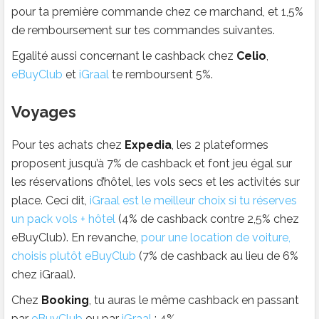
pour ta première commande chez ce marchand, et 1,5%
de remboursement sur tes commandes suivantes.
Egalité aussi concernant le cashback chez
Celio
,
eBuyClub
et
iGraal
te remboursent 5%.
Voyages
Pour tes achats chez
Expedia
, les 2 plateformes
proposent jusqu’à 7% de cashback et font jeu égal sur
les réservations d’hôtel, les vols secs et les activités sur
place. Ceci dit,
iGraal est le meilleur choix si tu réserves
un pack vols + hôtel
(4% de cashback contre 2,5% chez
eBuyClub). En revanche,
pour une location de voiture,
choisis plutôt eBuyClub
(7% de cashback au lieu de 6%
chez iGraal).
Chez
Booking
, tu auras le même cashback en passant
par
eBuyClub
ou par
iGraal
: 4%.