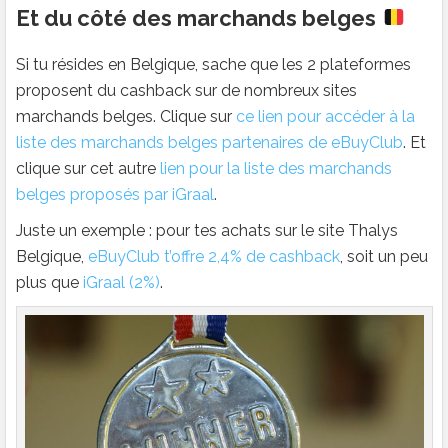
Et du côté des marchands belges
Si tu résides en Belgique, sache que les 2 plateformes
proposent du cashback sur de nombreux sites
marchands belges. Clique sur
ce lien pour accéder à la
liste des marchands belges partenaires de eBuyClub
. Et
clique sur cet autre
lien pour la liste des marchands
belges proposés par iGraal
.
Juste un exemple : pour tes achats sur le site Thalys
Belgique,
eBuyClub t’offre 2,4% de cashback
, soit un peu
plus que
iGraal (2%)
.