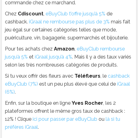
commande chez ce marchand.
Chez
Cdiscount
,
eBuyClub t’offre jusqu’à 5%
de
cashback.
iGraal ne rembourse pas plus de 3%
mais fait
jeu égal sur certaines catégories telles que mode,
puériculture, vin, bagagerie, supermarchés et bijouterie.
Pour tes achats chez
Amazon
,
eBuyClub rembourse
jusqu’à 5%
et
iGraal jusqu’à 4%
. Mais il y a des taux variés
selon les très nombreuses catégories de produits.
Si tu veux offrir des fleurs avec
Téléfleurs
, le
cashback
eBuyClub (7%)
est un peu plus élevé que celui de
iGraal
(6%)
.
Enfin, sur la boutique en ligne
Yves Rocher
, les 2
plateformes offrent le même gros taux de cashback :
12% ! Clique
ici pour passer par eBuyClub
ou
là si tu
préfères iGraal
.