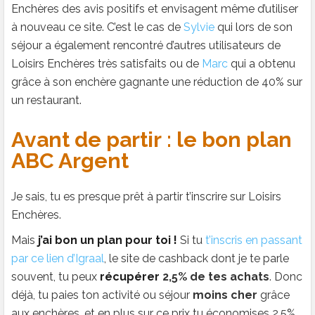
Enchères des avis positifs et envisagent même d’utiliser
à nouveau ce site. C’est le cas de
Sylvie
qui lors de son
séjour a également rencontré d’autres utilisateurs de
Loisirs Enchères très satisfaits ou de
Marc
qui a obtenu
grâce à son enchère gagnante une réduction de 40% sur
un restaurant.
Avant de partir : le bon plan
ABC Argent
Je sais, tu es presque prêt à partir t’inscrire sur Loisirs
Enchères.
Mais
j’ai bon un plan pour toi !
Si tu
t’inscris en passant
par ce lien d’Igraal
, le site de cashback dont je te parle
souvent, tu peux
récupérer
2,5% de tes achats
. Donc
déjà, tu paies ton activité ou séjour
moins cher
grâce
aux enchères, et en plus sur ce prix tu économises 2,5%.