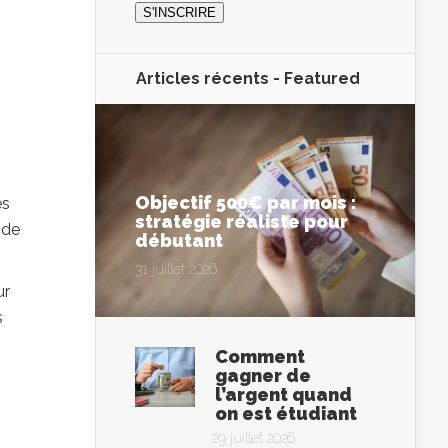
Articles récents -
Featured
Objectif 500€ par mois :
es
stratégie réaliste pour
ode
débutant
31 juillet 2026
ur
s
Comment
gagner de
l’argent quand
on est étudiant
29 juillet 2026