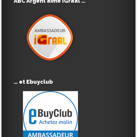
ABC Argent aime IGraal …
… et Ebuyclub