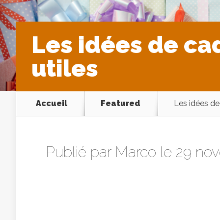
Les idées de c
utiles
Accueil
Featured
Les idées d
Publié par
Marco
le 29 no