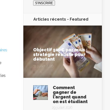
Articles récents -
Featured
Objectif 500€ par mois :
ires
stratégie réaliste pour
débutant
e
31 juillet 2026
 les
Comment
gagner de
l’argent quand
on est étudiant
29 juillet 2026