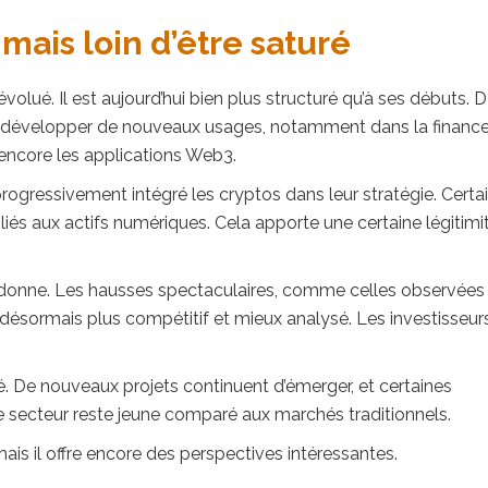
ais loin d’être saturé
é. Il est aujourd’hui bien plus structuré qu’à ses débuts. 
 développer de nouveaux usages, notamment dans la financ
u encore les applications Web3.
 progressivement intégré les cryptos dans leur stratégie. Certa
és aux actifs numériques. Cela apporte une certaine légitimi
a donne. Les hausses spectaculaires, comme celles observées
 désormais plus compétitif et mieux analysé. Les investisseur
ué. De nouveaux projets continuent d’émerger, et certaines
e secteur reste jeune comparé aux marchés traditionnels.
ais il offre encore des perspectives intéressantes.