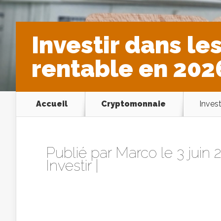
Investir dans le
rentable en 202
Accueil
Cryptomonnaie
Inves
Publié par
Marco
le 3 juin
Investir
|