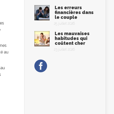
Les erreurs
financières dans
le couple
Des
25 juillet 2026
e
Les mauvaises
habitudes qui
coûtent cher
ines
23 juillet 2026
té au
 au
s