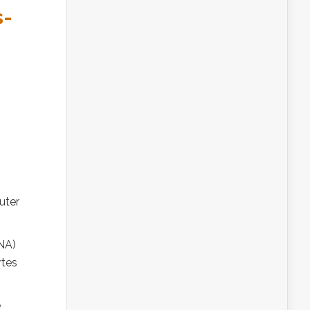
s-
uter
NA)
rtes
e