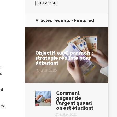
Articles récents -
Featured
Objectif 500€ par mois :
stratégie réaliste pour
débutant
çu
31 juillet 2026
us
nt
Comment
gagner de
l’argent quand
 de
on est étudiant
29 juillet 2026