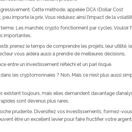
progressivement. Cette méthode, appelée DCA (Dollar Cost
eu importe le prix. Vous réduisez ainsi l’impact de la volatili
g terme. Les marchés crypto fonctionnent par cycles. Vouloir f
es importantes.
stir, prenez le temps de comprendre les projets, leur utilité, l
secteur vous aidera aussi à prendre de meilleures décisions.
ence entre un investissement réfléchi et un pari risqué.
tir dans les cryptomonnaies ? Non. Mais ce n’est plus aussi sim
s existent toujours, mais elles demandent davantage d’analy
 rapides sont devenus plus rares.
oche prudente. Diversifiez vos investissements, formez-vous
ent être un excellent levier pour faire fructifier votre argent