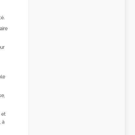
té.
aire
eur
ple
se,
 et
, à